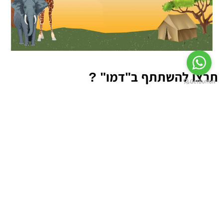
תרצו להשתתף ב"דמו" ?
אתם מוזמנים להצטרף להדגמה ב
LIVE
של
הפעילות שמעניינת אתכם,
הזדמנות מצוינת גם
להיפגש ולהכיר אותנו :)
גל - 052-6934100
לרישום לדמו ולכל שאלה נוספת: