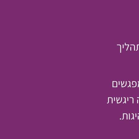
הליך
פגשים
ריגשית
גות.